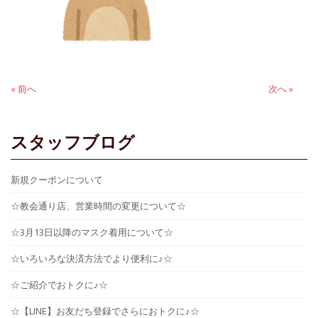
投
« 前へ
前
次
次へ »
の
の
稿
記
記
ナ
事:
事:
スタッフブログ
ビ
ゲ
新規クーポンについて
ー
☆教会通り店、営業時間の変更について☆
シ
☆3月13日以降のマスク着用について☆
ョ
☆いろいろな決済方法でより便利に♪☆
ン
☆ご紹介でおトクに♪☆
☆【LINE】お友だち登録でさらにおトクに♪☆