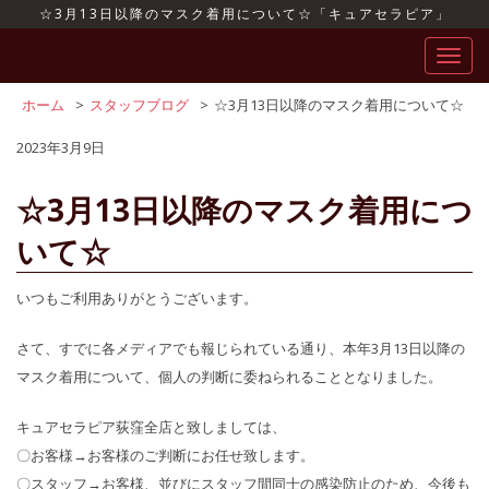
☆3月13日以降のマスク着用について☆「キュアセラピア」
ナ
ビ
ゲ
ホーム
>
スタッフブログ
>
☆3月13日以降のマスク着用について☆
ー
2023年3月9日
シ
ョ
ン
☆3月13日以降のマスク着用につ
を
いて☆
切
り
替
いつもご利用ありがとうございます。
え
さて、すでに各メディアでも報じられている通り、本年3月13日以降の
マスク着用について、個人の判断に委ねられることとなりました。
キュアセラピア荻窪全店と致しましては、
〇お客様→お客様のご判断にお任せ致します。
〇スタッフ→お客様、並びにスタッフ間同士の感染防止のため、今後も